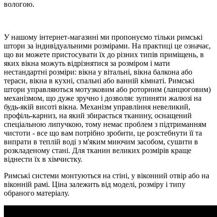
вологою.
У нашому інтернет-магазині ми пропонуємо тільки римські
штори за індивідуальними розмірами. На практиці це означає,
що ви можете пристосувати їх до різних типів приміщень, в
яких вікна можуть відрізнятися за розміром і мати
нестандартні розміри: вікна у вітальні, вікна балкона або
тераси, вікна в кухні, спальні або ванній кімнаті. Римські
штори управляються мотузковим або роторним (ланцюговим)
механізмом, що дуже зручно і дозволяє зупиняти жалюзі на
будь-якій висоті вікна. Механізм управління невеликий,
профіль-карниз, на який збирається тканину, оснащений
спеціальною липучкою, тому немає проблем з підтриманням
чистоти - все що вам потрібно зробити, це розстебнути її та
випрати в теплій воді з м'яким миючим засобом, сушити в
розкладеному стані. Для тканин великих розмірів краще
віднести їх в хімчистку.
Римські системи монтуються на стіні, у віконний отвір або на
віконній рамі. Ціна залежить від моделі, розміру і типу
обраного матеріалу.