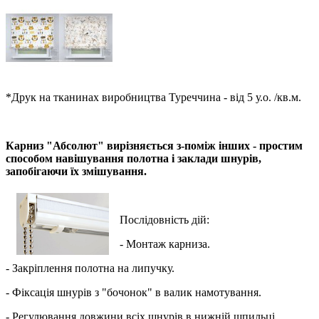
*Друк на тканинах виробництва Туреччина - від 5 у.о. /кв.м.
Карниз "Абсолют" вирізняється з-поміж інших - простим
способом навішування полотна і заклади шнурів,
запобігаючи їх змішування.
Послідовність дій:
- Монтаж карниза.
- Закріплення полотна на липучку.
- Фіксація шнурів з "бочонок" в валик намотування.
- Регулювання довжини всіх шнурів в нижній шпильці