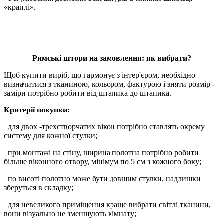
«краплі».
Римські штори на замовлення: як вибрати?
Щоб купити виріб, що гармонує з інтер'єром, необхідно
визначитися з тканиною, кольором, фактурою і зняти розмір -
заміри потрібно робити від штапика до штапика.
Критерії покупки:
для двох -трехстворчатих вікон потрібно ставлять окрему
систему для кожної стулки;
при монтажі на стіну, ширина полотна потрібно робити
більше віконного отвору, мінімум по 5 см з кожного боку;
по висоті полотно може бути довшим стулки, надлишки
зберуться в складку;
для невеликого приміщення краще вибрати світлі тканини,
вони візуально не зменшують кімнату;