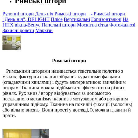
Римські штори
Рулонні штори
День ніч
Римські штори
- Римські штори
"День-ніч", DELIGHT
Плісе
Вертикальні
Горизонтальні
На
НПХ вікна-Венус
Панельні штори
Москітна сітка
Фотожалюзі
Захисні ролети
Маркізи
Римські штори
Римськими шторами називається текстильне полотно з
м'яких, фактурних тканин зібране акуратними фалдами
(спадаючими хвилями) і будуть альтернативою звичайним
шторам. Тканина можна підіймати та фіксувати на різних
рівнях. Рух вниз / вгору відбувається за допомогою
нескладного механізму: карниз з мотузковим або роторним
управлінням підйому. Тканина на похилій фіксації (волосінь)
або вільно висять. Вони прості у догляді, їх можна гладити й
прати.