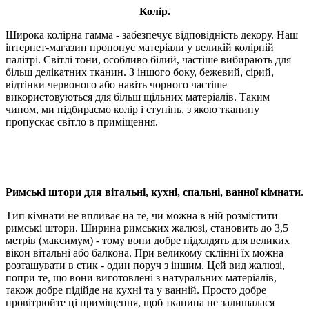
Колір.
Широка колірна гамма - забезпечує відповідність декору. Наш
інтернет-магазин пропонує матеріали у великій колірній
палітрі. Світлі тони, особливо білий, частіше вибирають для
більш делікатних тканин. З іншого боку, бежевий, сірий,
відтінки червоного або навіть чорного частіше
використовуються для більш щільних матеріалів. Таким
чином, ми підбираємо колір і ступінь, з якою тканину
пропускає світло в приміщення.
Римські штори для вітальні, кухні, спальні, ванної кімнати.
Тип кімнати не впливає на те, чи можна в ній розмістити
римські штори. Ширина римських жалюзі, становить до 3,5
метрів (максимум) - тому вони добре підхлдять для великих
вікон вітальні або балкона. При великому склінні їх можна
розташувати в стик - один поруч з іншим. Цей вид жалюзі,
попри те, що вони виготовлені з натуральних матеріалів,
також добре підійде на кухні та у ванній. Просто добре
провітрюйте ці приміщення, щоб тканина не залишалася