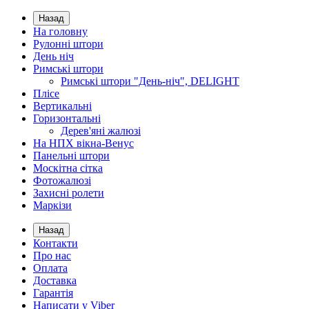
Назад
На головну
Рулонні штори
День ніч
Римські штори
Римські штори "День-ніч", DELIGHT
Плісе
Вертикальні
Горизонтальні
Дерев'яні жалюзі
На НПХ вікна-Венус
Панельні штори
Москітна сітка
Фотожалюзі
Захисні ролети
Маркізи
Назад
Контакти
Про нас
Оплата
Доставка
Гарантія
Написати у Viber