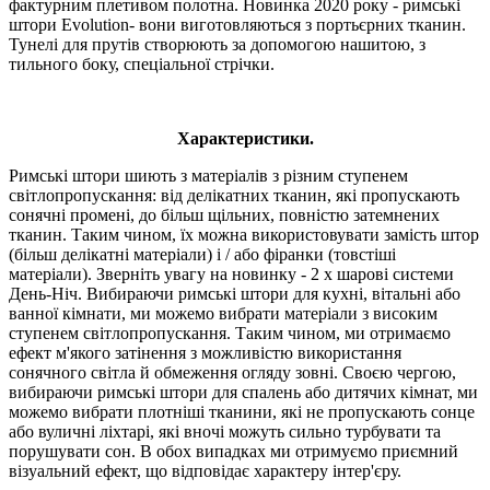
фактурним плетивом полотна. Новинка 2020 року - римські
штори Evolution- вони виготовляються з портьєрних тканин.
Тунелі для прутів створюють за допомогою нашитою, з
тильного боку, спеціальної стрічки.
Характеристики.
Римські штори шиють з матеріалів з різним ступенем
світлопропускання: від делікатних тканин, які пропускають
сонячні промені, до більш щільних, повністю затемнених
тканин. Таким чином, їх можна використовувати замість штор
(більш делікатні матеріали) і / або фіранки (товстіші
матеріали). Зверніть увагу на новинку - 2 х шарові системи
День-Ніч. Вибираючи римські штори для кухні, вітальні або
ванної кімнати, ми можемо вибрати матеріали з високим
ступенем світлопропускання. Таким чином, ми отримаємо
ефект м'якого затінення з можливістю використання
сонячного світла й обмеження огляду зовні. Своєю чергою,
вибираючи римські штори для спалень або дитячих кімнат, ми
можемо вибрати плотніші тканини, які не пропускають сонце
або вуличні ліхтарі, які вночі можуть сильно турбувати та
порушувати сон. В обох випадках ми отримуємо приємний
візуальний ефект, що відповідає характеру інтер'єру.