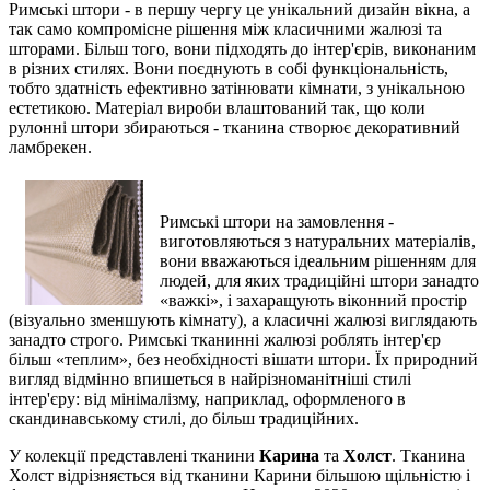
Римські штори - в першу чергу це унікальний дизайн вікна, а
так само компромісне рішення між класичними жалюзі та
шторами. Більш того, вони підходять до інтер'єрів, виконаним
в різних стилях. Вони поєднують в собі функціональність,
тобто здатність ефективно затінювати кімнати, з унікальною
естетикою. Матеріал вироби влаштований так, що коли
рулонні штори збираються - тканина створює декоративний
ламбрекен.
Римські штори на замовлення -
виготовляються з натуральних матеріалів,
вони вважаються ідеальним рішенням для
людей, для яких традиційні штори занадто
«важкі», і захаращують віконний простір
(візуально зменшують кімнату), а класичні жалюзі виглядають
занадто строго. Римські тканинні жалюзі роблять інтер'єр
більш «теплим», без необхідності вішати штори. Їх природний
вигляд відмінно впишеться в найрізноманітніші стилі
інтер'єру: від мінімалізму, наприклад, оформленого в
скандинавському стилі, до більш традиційних.
У колекції представлені тканини
Карина
та
Холст
. Тканина
Холст відрізняється від тканини Карини більшою щільністю і