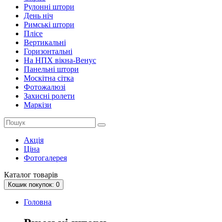
Рулонні штори
День ніч
Римські штори
Плісе
Вертикальні
Горизонтальні
На НПХ вікна-Венус
Панельні штори
Москітна сітка
Фотожалюзі
Захисні ролети
Маркізи
Акція
Ціна
Фотогалерея
Каталог
товарів
Кошик
покупок
: 0
Головна