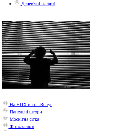
Дерев'яні жалюзі
На НПХ вікна-Венус
Панельні штори
Москітна сітка
Фотожалюзі