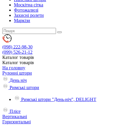
Москітна сітка
Фотожалюзі
Захисні ролети
Маркізи
(098)
222-98-30
(099)
526-21-12
Каталог
товарів
Каталог
товарів
На головну
Рулонні штори
День ніч
Римські штори
Римські штори "День-ніч", DELIGHT
Плісе
Вертикальні
Горизонтальні