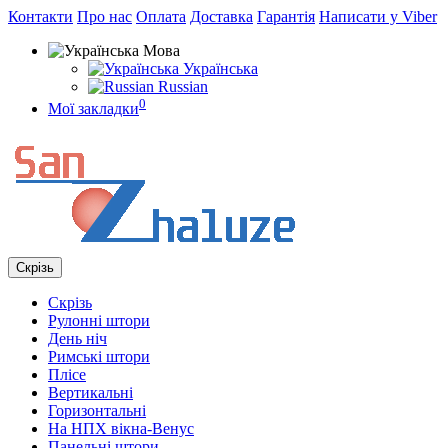
Контакти
Про нас
Оплата
Доставка
Гарантія
Написати у Viber
Мова
Українська
Russian
0
Мої закладки
Скрізь
Скрізь
Рулонні штори
День ніч
Римські штори
Плісе
Вертикальні
Горизонтальні
На НПХ вікна-Венус
Панельні штори