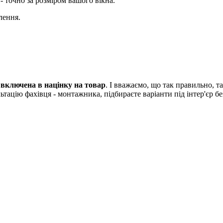
- точно за розміром вашого вікна.
лення.
е включена в націнку на товар
. І вважаємо, що так правильно, 
цію фахівця - монтажника, підбираєте варіанти під інтер'єр безп