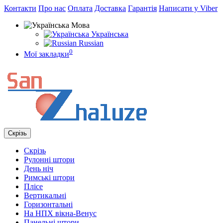
Контакти
Про нас
Оплата
Доставка
Гарантія
Написати у Viber
Мова
Українська
Russian
0
Мої закладки
Скрізь
Скрізь
Рулонні штори
День ніч
Римські штори
Плісе
Вертикальні
Горизонтальні
На НПХ вікна-Венус
Панельні штори