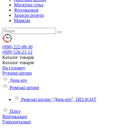
Москітна сітка
Фотожалюзі
Захисні ролети
Маркізи
(098)
222-98-30
(099)
526-21-12
Каталог
товарів
Каталог
товарів
На головну
Рулонні штори
День ніч
Римські штори
Римські штори "День-ніч", DELIGHT
Плісе
Вертикальні
Горизонтальні