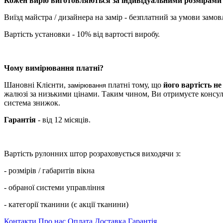
Кожен виріб виготовляються за індивідуальними розмірами
Виїзд майстра / дизайнера на замір - безплатний за умови замов
Вартість установки - 10% від вартості виробу.
Чому вимірювання платні?
Шановні Клієнти,
платні тому, що
його вартість н
замірювання
жалюзі за низькими цінами. Таким чином, Ви отримуєте консульта
система знижок.
Гарантія
- від 12 місяців.
Вартість рулонних штор розраховується виходячи з:
- розмірів / габаритів вікна
- обраної системи управління
- категорії тканини (є акції тканини)
Контакти
Про нас
Оплата
Доставка
Гарантія