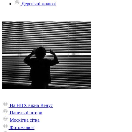
Дерев'яні жалюзі
На НПХ вікна-Венус
Панельні штори
Москітна сітка
Фотожалюзі