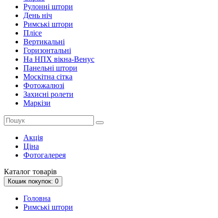
Рулонні штори
День ніч
Римські штори
Плісе
Вертикальні
Горизонтальні
На НПХ вікна-Венус
Панельні штори
Москітна сітка
Фотожалюзі
Захисні ролети
Маркізи
Акція
Ціна
Фотогалерея
Каталог
товарів
Кошик
покупок
: 0
Головна
Римські штори