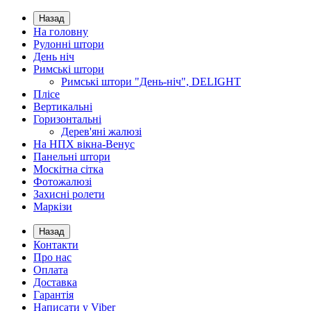
Назад
На головну
Рулонні штори
День ніч
Римські штори
Римські штори "День-ніч", DELIGHT
Плісе
Вертикальні
Горизонтальні
Дерев'яні жалюзі
На НПХ вікна-Венус
Панельні штори
Москітна сітка
Фотожалюзі
Захисні ролети
Маркізи
Назад
Контакти
Про нас
Оплата
Доставка
Гарантія
Написати у Viber