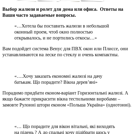
Выбор жалюзи и ролет для дома или офиса. Ответы на
Ваши часто задаваемые вопросы.
«…Хотела бы поставить жалюзи в небольшой
оконный проем, чтоб окно полностью
открывалось, и не портились откосы…»
Вам подойдет система Венус для ПВХ окон или Плиссе, они
устанавливаются на леске по стеклу и очень компактны.
«….Хочу заказать економні жалюзі на дачу
батькам. Що порадите? Вікна дерев’яні»
Порадимо придбати економ-варіант Горизонтальні жалюзі. А
якщо бажаєте прикрасити вікна тестильними виробами –
замовте Рулонні штори економ «Польша Україна» (однотонні).
«… Що порадите для вікон вітальні, які виходять
на підень ? А до спальні хочу підібрати щось у