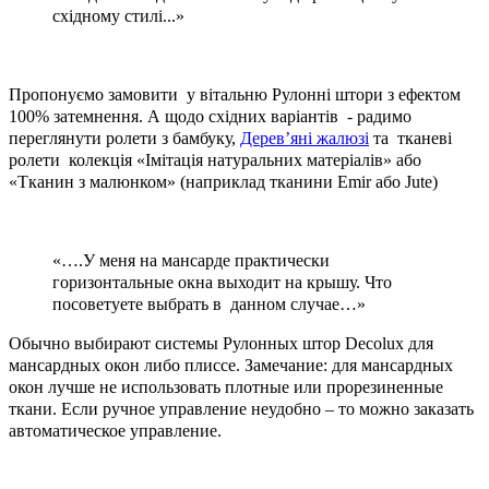
східному стилі...»
Пропонуємо замовити у вітальню Рулонні штори з ефектом
100% затемнення. А щодо східних варіантів - радимо
переглянути ролети з бамбуку,
Дерев’яні жалюзі
та тканеві
ролети колекція «Імітація натуральних матеріалів» або
«Тканин з малюнком» (наприклад тканини Emir або Jute)
«….У меня на мансарде практически
горизонтальные окна выходит на крышу. Что
посоветуете выбрать в данном случае…»
Обычно выбирают системы Рулонных штор Decolux для
мансардных окон либо плиссе. Замечание: для мансардных
окон лучше не использовать плотные или прорезиненные
ткани. Если ручное управление неудобно – то можно заказать
автоматическое управление.